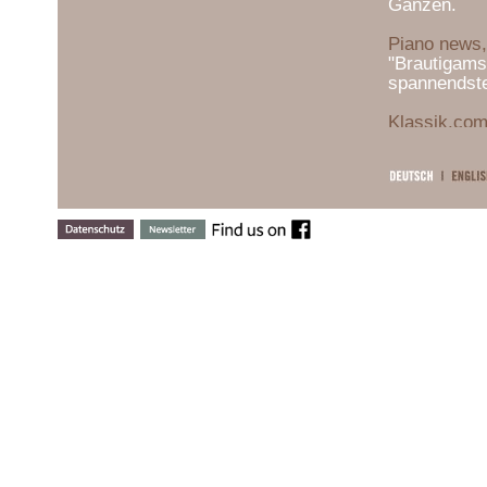
Ganzen.
Piano news,
"Brautigams
spannendste
Klassik.com
"Diese Gesa
Meilenstein