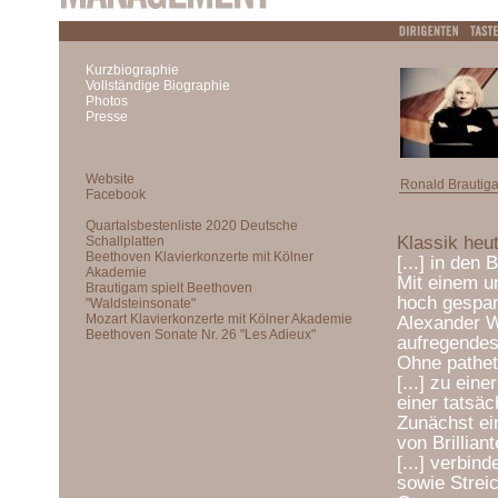
Kurzbiographie
Vollständige Biographie
Photos
Presse
Ronald Brautig
Klassik heut
[...] in den
Mit einem u
hoch gespan
Alexander WI
aufregendes
Ohne pathet
[...] zu ein
einer tatsä
Zunächst ei
von Brillia
[...] verbin
sowie Strei