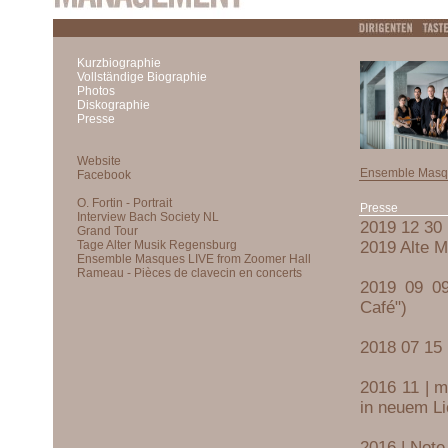
Kurzbiographie
Vollständige Biographie
Photos
Diskographie
Presse
Ensemble Masq
Presse
2019 12 30 
2019 Alte M
2019 09 09
Café")
2018 07 15 
2016 11 | m
in neuem Li
2016 | Note