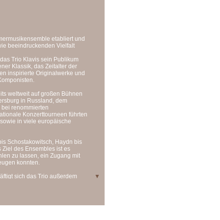
mmermusikensemble etabliert und
wie beeindruckenden Vielfalt
das Trio Klavis sein Publikum
er Klassik, das Zeitalter der
n inspirierte Originalwerke und
Komponisten.
its weltweit auf großen Bühnen
etersburg in Russland, dem
 bei renommierten
nationale Konzerttourneen führten
sowie in viele europäische
bis Schostakowitsch, Haydn bis
Ziel des Ensembles ist es
hlen zu lassen, ein Zugang mit
zeugen konnten.
äftigt sich das Trio außerdem
▼
pertoires für diese Besetzung,
mermusik, ist dem Trio Klavis
sten, die sich von der
eksey Igudesmans Stück „Take It