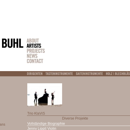
Trio KlaViS
Diverse Projekte
Vollständige Biographie
Jenny Lippl| Violin