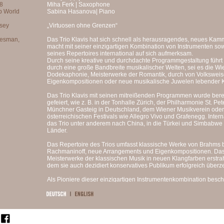
Miha Ferk | Saxophone
Sabina Hasanova| Piano
„Virtuosen ohne Grenzen“
Das Trio Klavis hat sich schnell als herausragendes, neues Ka
macht mit seiner einzigartigen Kombination von Instrumenten so
seines Repertoires international auf sich aufmerksam.
Durch seine kreative und durchdachte Programmgestaltung führt 
durch eine große Bandbreite musikalischer Welten, sei es die Wien
Dodekaphonie, Meisterwerke der Romantik, durch von Volksweise
Eigenkompositionen oder neue musikalische Juwelen lebender 
Das Trio Klavis mit seinen mitreißenden Programmen wurde bere
gefeiert, wie z. B. in der Tonhalle Zürich, der Philharmonie St. P
Münchner Gasteig in Deutschland, dem Wiener Musikverein oder
österreichischen Festivals wie Allegro Vivo und Grafenegg. Inter
das Trio unter anderem nach China, in die Türkei und Simbabwe 
Länder.
Das Repertoire des Trios umfasst klassische Werke von Brahms 
Rachmaninoff, neue Arrangements und Eigenkompositionen. Das 
Meisterwerke der klassischen Musik in neuen Klangfarben erstra
dem sie auch dezidiert konservatives Publikum erfolgreich über
Als Pioniere dieser einzigartigen Instrumentenkombination besch
hingebungsvoll mit neuen Kompositionen. Die Erweiterung des Re
und deren Etablierung als wegweisende Formation moderner Kam
ein besonderes Anliegen.
Das Trio erhält regelmäßig neue Werke von anerkannten Komponi
Besonderheit des Ensembles inspiriert fühlen. So wurde etwa Al